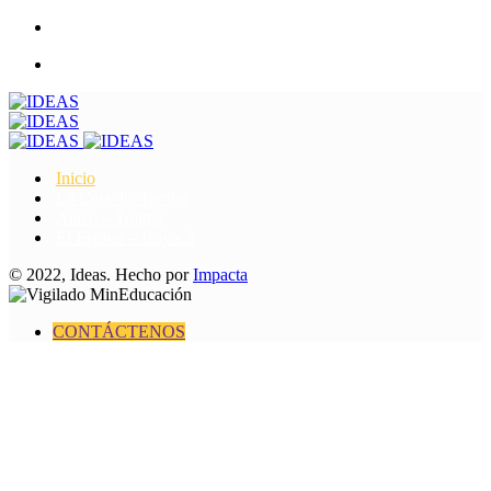
Skip
to
content
Inicio
La Ceja del Tambo
Ataco – Tolima
El Espino – Boyacá
© 2022, Ideas. Hecho por
Impacta
CONTÁCTENOS