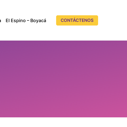
a
El Espino – Boyacá
CONTÁCTENOS