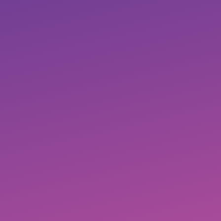
La
El
Ataco
Ceja
Espino
Inicio
–
CONTÁCTENOS
del
–
Tolima
Tambo
Boyacá