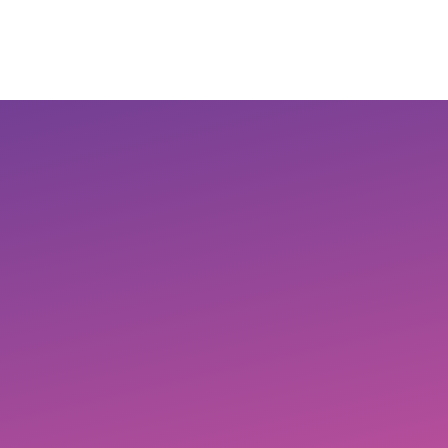
La
El
Ataco
Ceja
Espino
Inicio
–
CONTÁCTENOS
del
–
Tolima
Tambo
Boyacá