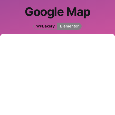
Google Map
WPBakery
Elementor