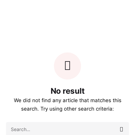
Skip
La
El
Ataco
to
Ceja
Espino
Inicio
–
CONTÁCTENOS
del
–
content
Tolima
Tambo
Boyacá
No result
We did not find any article that matches this
search. Try using other search criteria:
Search
for