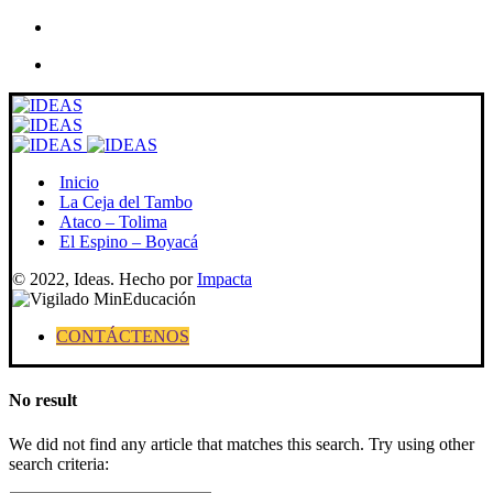
Skip
to
content
Inicio
La Ceja del Tambo
Ataco – Tolima
El Espino – Boyacá
© 2022, Ideas. Hecho por
Impacta
CONTÁCTENOS
No result
We did not find any article that matches this search. Try using other
search criteria: