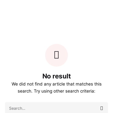
Skip
La
El
Ataco
to
Ceja
Espino
Inicio
–
CONTÁCTENOS
del
–
content
Tolima
Tambo
Boyacá
No result
We did not find any article that matches this
search. Try using other search criteria:
Search
for