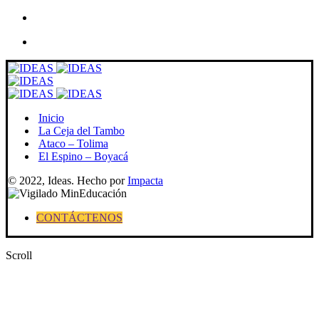
Skip
to
content
Inicio
La Ceja del Tambo
Ataco – Tolima
El Espino – Boyacá
© 2022, Ideas. Hecho por
Impacta
CONTÁCTENOS
Scroll