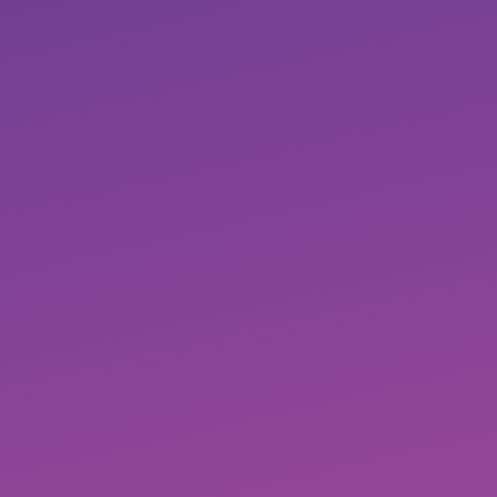
La
El
Ataco
Ceja
Espino
Inicio
–
CONTÁCTENOS
del
–
Tolima
Tambo
Boyacá